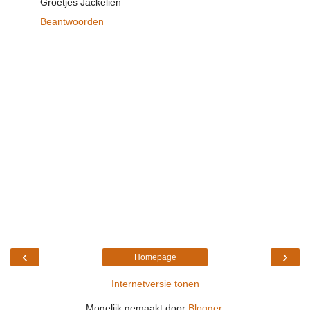
Groetjes Jackelien
Beantwoorden
‹
›
Homepage
Internetversie tonen
Mogelijk gemaakt door
Blogger
.