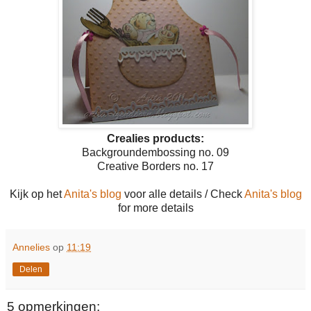
Crealies products:
Backgroundembossing no. 09
Creative Borders no. 17
Kijk op het
Anita's blog
voor alle details / Check
Anita's blog
for more details
Annelies
op
11:19
Delen
5 opmerkingen: